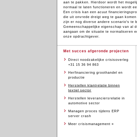
aan te pakken. Hierdoor wordt het mogeli
normaal te laten functioneren en wordt e
Een crisis kan een acuut financieringspro
die uit onvrede dreigt weg te gaan komen
zijn er nog diverse andere scenario's te
Gemeenschappelijke eigenschap van al de
aangaan om de situatie te normaliseren 
onze opdrachtgever.
Met succes afgeronde projecten
Direct noodzakelijke crisisoverleg
+31 15 36 94 863
Herfinanciering groothandel en
productie
Herstellen klantrelatie binnen
textiel sector
Herstellen leveranciersrelatie in
automotive sector
Managen proces tijdens ERP
server crash
Meer crisismanagement »