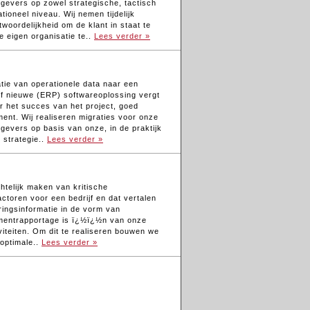
gevers op zowel strategische, tactisch
ationeel niveau. Wij nemen tijdelijk
ntwoordelijkheid om de klant in staat te
de eigen organisatie te..
Lees verder »
tie van operationele data naar een
f nieuwe (ERP) softwareoplossing vergt
r het succes van het project, goed
nt. Wij realiseren migraties voor onze
gevers op basis van onze, in de praktijk
strategie..
Lees verder »
chtelijk maken van kritische
ctoren voor een bedrijf en dat vertalen
ringsinformatie in de vorm van
entrapportage is ï¿½ï¿½n van onze
viteiten. Om dit te realiseren bouwen we
optimale..
Lees verder »