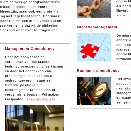
opdracht
jk om de overige bedrijfsonderdelen
als oper
en bedrijfsbrede chaos voorkomen.
lijnvera
bleem zijn, maar ook een grote klant
stellen 
 wij met regelmaat tegen. Daarnaast
 bedenken die een crisis veroorzaken.
ze vormen is dat wij de uitdaging
Migratiemanagement
en gezond weer over te dragen aan
De migra
andere o
een, voo
Management Consultancy
manageme
opdracht
Door het analyseren en
bewezen 
verbeteren van bestaande
bedrijfsprocessen bij onze klanten
Business consultancy
en door het aanpakken van
probleemgebieden zijn onze
Het inzi
opdrachtgevers in staat een
succesfa
leidende positie in hun
naar stu
marktsegment te behouden of
managem
verder uit te bouwen. Wij maken
kernacti
knelpunten..
Lees verder ï¿½
aan een 