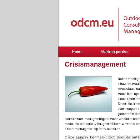
Home
Marktexpertise
Crisismanagement
Ieder bedrij
situatie waa
overslaat n
Voor het op
voor (een de
Door de kort
van toepass
genomen die
betekenen met gevolgen voor andere onde
moet de situatie vlot getrokken worden e
crisismanagers op hun sterkst.
Onze aanpak kenmerkt zich door de ontst