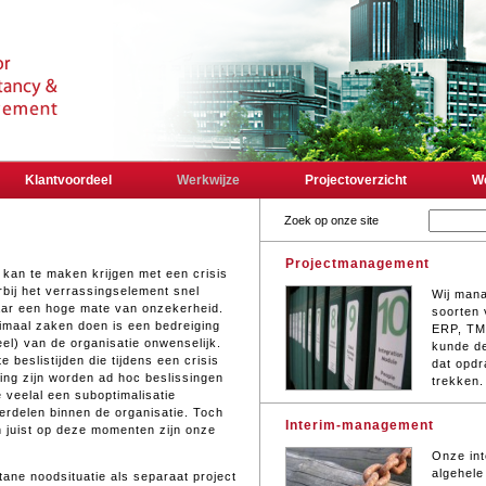
Klantvoordeel
Werkwijze
Projectoverzicht
We
Zoek op onze site
Projectmanagement
f kan te maken krijgen met een crisis
rbij het verrassingselement snel
Wij man
aar een hoge mate van onzekerheid.
soorten 
timaal zaken doen is een bedreiging
ERP, TM
el) van de organisatie onwenselijk.
kunde d
e beslistijden die tijdens een crisis
dat opdr
ing zijn worden ad hoc beslissingen
trekken.
 veelal een suboptimalisatie
rdelen binnen de organisatie. Toch
Interim-management
n juist op deze momenten zijn onze
Onze in
algehele
ane noodsituatie als separaat project